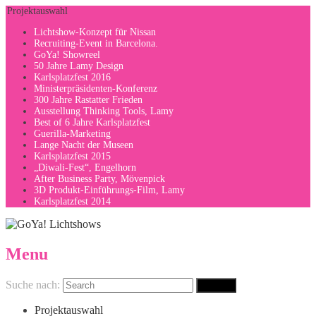
Projektauswahl
Lichtshow-Konzept für Nissan
Recruiting-Event in Barcelona.
GoYa! Showreel
50 Jahre Lamy Design
Karlsplatzfest 2016
Ministerpräsidenten-Konferenz
300 Jahre Rastatter Frieden
Ausstellung Thinking Tools, Lamy
Best of 6 Jahre Karlsplatzfest
Guerilla-Marketing
Lange Nacht der Museen
Karlsplatzfest 2015
„Diwali-Fest“, Engelhorn
After Business Party, Mövenpick
3D Produkt-Einführungs-Film, Lamy
Karlsplatzfest 2014
Menu
Suche nach:
Projektauswahl